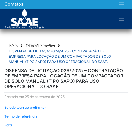
Skip
Contatos
to
content
Início
Editais/Licitações
DISPENSA DE LICITAÇÃO 029/2025 – CONTRATAÇÃO DE
EMPRESA PARA LOCAÇÃO DE UM COMPACTADOR DE SOLO
MANUAL (TIPO SAPO) PARA USO OPERACIONAL DO SAAE.
DISPENSA DE LICITAÇÃO 029/2025 – CONTRATAÇÃO
DE EMPRESA PARA LOCAÇÃO DE UM COMPACTADOR
DE SOLO MANUAL (TIPO SAPO) PARA USO
OPERACIONAL DO SAAE.
Postado em 25 de setembro de 2025
Estudo técnico preliminar
Termo de referência
Edital