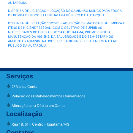
AUTARQUIA.
DISPENSA DE LICITAÇÃO – LOCAÇÃO DE CAMINHÃO MUNCK PARA TROCA
DE BOMBA DE POÇO SAAE IGUATAMA PÚBLICO DA AUTARQUIA.
DISPENSA DE LICITAÇÃO 16/2026 – AQUISIÇÃO DE MATERIAIS DE LIMPEZA E
ITENS DE HIGIENE PESSOAL, COM O OBJETIVO DE SUPRIR AS
NECESSIDADES ROTINEIRAS DO SAAE IGUATAMA, PROMOVENDO A
MANUTENÇÃO DA HIGIENE, DA SALUBRIDADE E DO BEM-ESTAR NOS
AMBIENTES ADMINISTRATIVOS, OPERACIONAIS E DE ATENDIMENTO AO
PÚBLICO DA AUTARQUIA.
Serviços
2ª Via da Conta
Relação dos Estabelecimentos Conveniados
Alteração para Débito em Conta
Localização
Rua 18, 61 – Centro – Iguatama/MG
Contatos